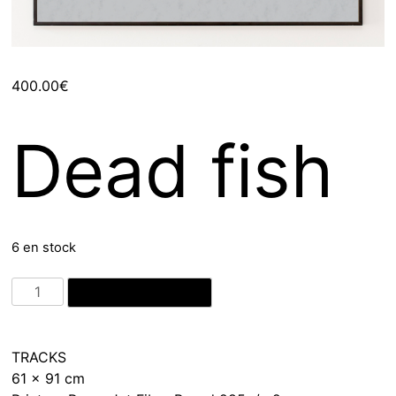
400.00
€
Dead fish
6 en stock
quantité
Ajouter au panier
de
Dead
fish