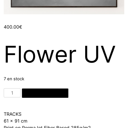
400.00
€
Flower UV
7 en stock
quantité
Ajouter au panier
de
Flower
UV